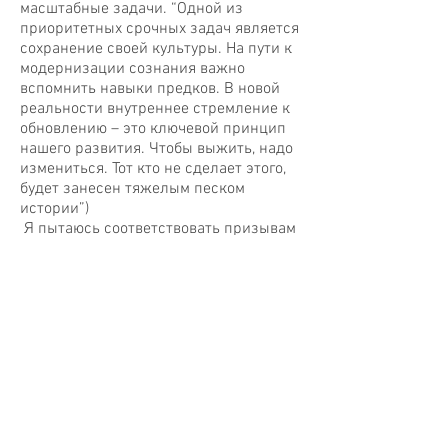
масштабные задачи. “Одной из
приоритетных срочных задач является
сохранение своей культуры. На пути к
модернизации сознания важно
вспомнить навыки предков. В новой
реальности внутреннее стремление к
обновлению – это ключевой принцип
нашего развития. Чтобы выжить, надо
измениться. Тот кто не сделает этого,
будет занесен тяжелым песком
истории”)
Я пытаюсь соответствовать призывам
времени в новом историческом
периоде. И как художник пытаюсь
соединить в своей работе три
важнейших заповеди модернизации
сознания - навыки предков, переход
на латиницу и трехъ-язычие. Чтобы
выжить, надо изменится!
© 2021 by Saule Dyussenbina.