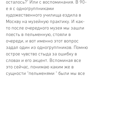
осталось?" Или с воспоминания. В 90-
е я с одногруппниками
художественного училища ездила в
Москву на музейную практику. И как-
то после очередного музея мы зашли
поесть в пельменную, стояли в
очереди, и вот именно этот вопрос
задал один из одногруппников. Помню
острое чувство стыда за ошибку в
словах и его акцент. Вспоминая все
это сейчас, понимаю каким же в
сущности "пельменями " были мы все
те кто испытывал это чувство стыда за
несовершенное знание русского
языка и за нашу культуру . Мои
"пельмэны" - ксенофобы, домохозяйки,
неофобы, несовершенные, нелепые и
смешные пытаются вести актуальные
разговоры в сложные времена.