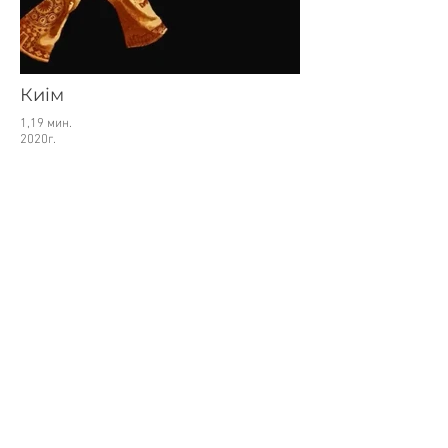
Киiм
1,19 мин.
2020г.
Серия коротких гиф-анимации,
связанных с традиционной одеждой
казахов, ставших элементами в
компьютерных играх популярных в
90-е и 2000-е годы.